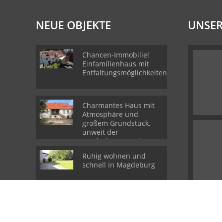
NEUE OBJEKTE
UNSER
Chancen-Immobilie!
Einfamilienhaus mit
Entfaltungsmöglichkeiten.
Charmantes Haus mit
Atmosphäre und
großem Grundstück,
unweit der
Landeshauptstadt
Ruhig wohnen und
schnell in Magdeburg