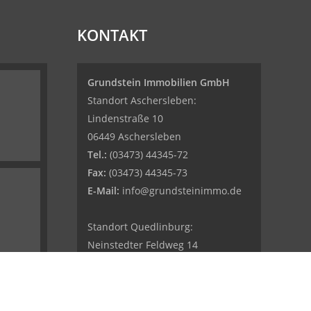
KONTAKT
Grundstein Immobilien GmbH
Standort Aschersleben:
Lindenstraße 10
06449 Aschersleben
Tel.:
(03473) 44345-72
Fax:
(03473) 44345-73
E-Mail:
info@grundsteinimmo.de
Standort Quedlinburg:
Neinstedter Feldweg 14
06484 Quedlinburg
Tel.:
(03946) 52834-45