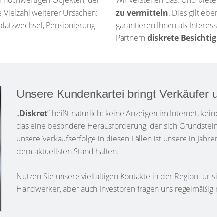
i hochwertigen Objekten, der
Wir verstehen das. Und biet
 Vielzahl weiterer Ursachen:
zu vermitteln
. Dies gilt eb
splatzwechsel, Pensionierung
garantieren Ihnen als Intere
Partnern
diskrete Besichti
Unsere Kundenkartei bringt Verkäufer
„
Diskret
“ heißt natürlich: keine Anzeigen im Internet, ke
das eine besondere Herausforderung, der sich Grundstein
unsere Verkaufserfolge in diesen Fällen ist unsere in Jahr
dem aktuellsten Stand halten.
Nutzen Sie unsere vielfältigen Kontakte in der
Region
für s
Handwerker, aber auch Investoren fragen uns regelmäßig