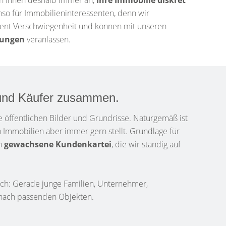
en Ihnen deshalb immer an,
Ihre Immobilie diskret
enso für Immobilieninteressenten, denn wir
ssent Verschwiegenheit und können mit unseren
gungen
veranlassen.
 und Käufer zusammen.
ine öffentlichen Bilder und Grundrisse. Naturgemäß ist
 Immobilien aber immer gern stellt. Grundlage für
en
gewachsene Kundenkartei
, die wir ständig auf
ich: Gerade junge Familien, Unternehmer,
 nach passenden Objekten.