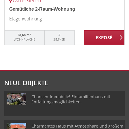
Aschersleben
Gemütliche 2-Raum-Wohnung
Etagenwohnung
34,64 m²
2
WOHNFLÄCHE
ZIMMER
NEUE OBJEKTE
Chancen-Immobilie! Einfamilienhaus mit
Entfaltungsmöglichkeiten.
Charmantes Haus mit Atmosphäre und großem