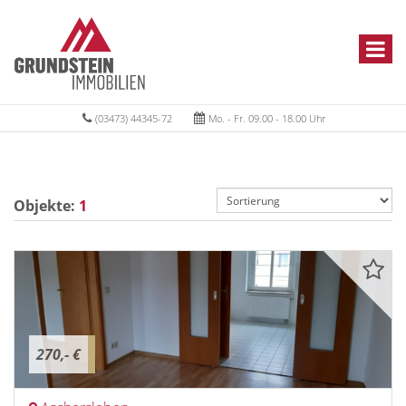
(03473) 44345-72
Mo. - Fr. 09.00 - 18.00 Uhr
Objekte:
1
270,- €