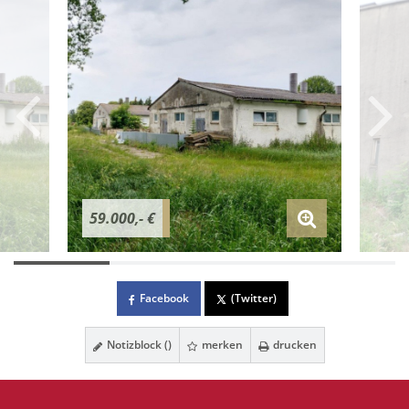
59.000,- €
Facebook
(Twitter)
Notizblock (
)
merken
drucken