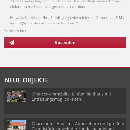
zu, dass meine Angaben und Daten zur Beantwortung meiner Anfrage
elektronisch erhoben und gespeichert werden.
Hinweis: Sie können Ihre Einwilligung jederzeit für die Zukunft per E-Mail
an info@grundsteinimmo.de widerrufen. *
* Pflichtfelder
Absenden
NEUE OBJEKTE
Chancen-Immobilie! Einfamilienhaus mit
Entfaltungsmöglichkeiten.
Charmantes Haus mit Atmosphäre und großem
Grundstück, unweit der Landeshauptstadt