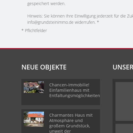
gespeichert werden.
Hinweis: Sie können Ihre Einwilligung jederzeit für die Zu
info@grundsteinimmo.de widerrufen. *
* Pflichtfelder
NEUE OBJEKTE
UNSER
Chancen-Immobilie!
Einfamilienhaus mit
Entfaltungsmöglichkeiten.
Charmantes Haus mit
Atmosphäre und
großem Grundstück,
unweit der