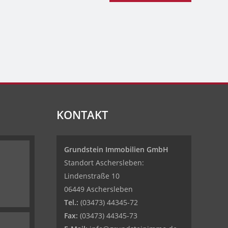
KONTAKT
Grundstein Immobilien GmbH
Standort Aschersleben:
Lindenstraße 10
06449 Aschersleben
Tel.:
(03473) 44345-72
Fax:
(03473) 44345-73