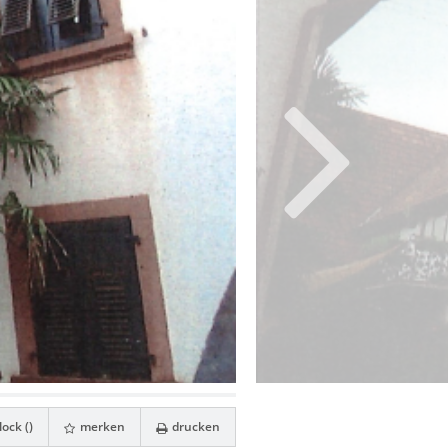
ock (
)
merken
drucken