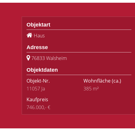
Objektart
Haus
Adresse
76833 Walsheim
Objektdaten
Objekt-Nr.
Wohnfläche
(ca.)
11057 Ja
385 m²
Kaufpreis
746.000,- €