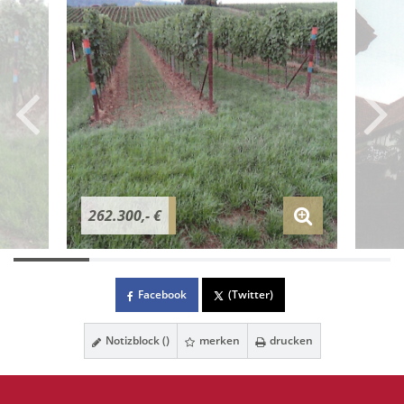
262.300,- €
Facebook
(Twitter)
Notizblock (
)
merken
drucken