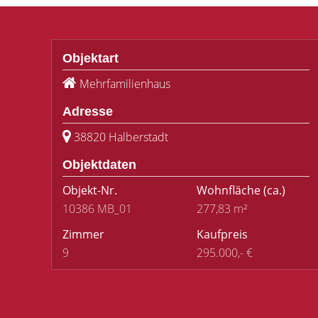
Objektart
Mehrfamilienhaus
Adresse
38820 Halberstadt
Objektdaten
Objekt-Nr.
Wohnfläche
(ca.)
10386 MB_01
277,83 m²
Zimmer
Kaufpreis
9
295.000,- €