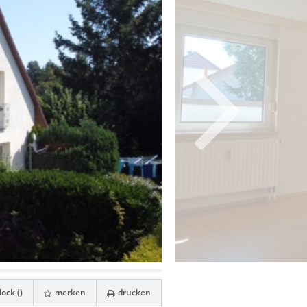
ock (
)
merken
drucken