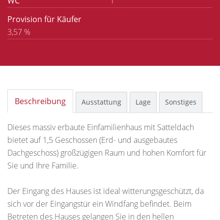
WC
1
Provision für Käufer
3,57 %
Beschreibung
Ausstattung
Lage
Sonstiges
Dieses massiv erbaute Einfamilienhaus mit Satteldach
bietet auf 1,5 Geschossen (Erd- und ausgebautes
Dachgeschoss) großzügigen Raum und hohen Komfort für
Sie und Ihre Familie.
Der Eingang des Hauses ist ideal witterungsgeschützt, da
sich vor der Eingangstür ein Windfang befindet. Beim
Betreten des Hauses gelangen Sie in den hellen