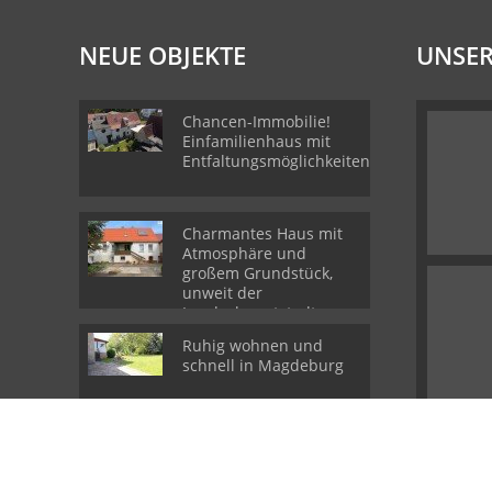
NEUE OBJEKTE
UNSER
Chancen-Immobilie!
Einfamilienhaus mit
Entfaltungsmöglichkeiten.
Charmantes Haus mit
Atmosphäre und
großem Grundstück,
unweit der
Landeshauptstadt
Ruhig wohnen und
schnell in Magdeburg