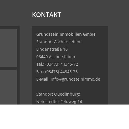
KONTAKT
Grundstein Immobilien GmbH
Standort Aschersleben:
Lindenstraße 10
06449 Aschersleben
Tel.:
(03473) 44345-72
Fax:
(03473) 44345-73
E-Mail:
info@grundsteinimmo.de
Standort Quedlinburg:
Neinstedter Feldweg 14
06484 Quedlinburg
Tel.:
(03946) 52834-45