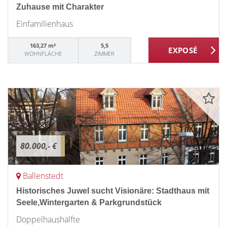
Zuhause mit Charakter
Einfamilienhaus
163,27 m²
5,5
WOHNFLÄCHE
ZIMMER
80.000,- €
Ballenstedt
Historisches Juwel sucht Visionäre: Stadthaus mit
Seele,Wintergarten & Parkgrundstück
Doppelhaushälfte