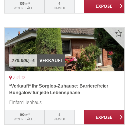
135 m²
4
WOHNFLÄCHE
ZIMMER
270.000,- €
VERKAUFT
Zielitz
*Verkauft* Ihr Sorglos-Zuhause: Barrierefreier
Bungalow für jede Lebensphase
Einfamilienhaus
100 m²
4
WOHNFLÄCHE
ZIMMER