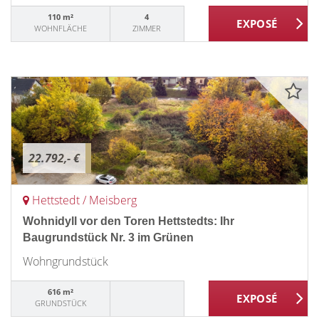
110 m²
4
WOHNFLÄCHE
ZIMMER
22.792,- €
Hettstedt / Meisberg
Wohnidyll vor den Toren Hettstedts: Ihr
Baugrundstück Nr. 3 im Grünen
Wohngrundstück
616 m²
GRUNDSTÜCK