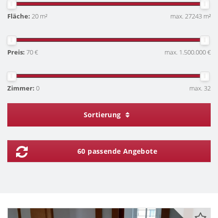
Fläche:
20 m²
max. 27243 m²
Preis:
70 €
max. 1.500.000 €
Zimmer:
0
max. 32
Sortierung
60 passende Angebote