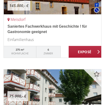
145.000,- €
Meisdorf
Saniertes Fachwerkhaus mit Geschichte ! für
Gastronomie geeignet
Einfamilienhaus
275 m²
6
WOHNFLÄCHE
ZIMMER
75.000,- €