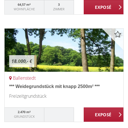
64,57 m²
3
WOHNFLÄCHE
ZIMMER
18.000,- €
Ballenstedt
*** Weidegrundstück mit knapp 2500m² ***
Freizeitgrundstück
2.470 m²
GRUNDSTÜCK