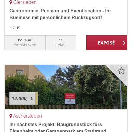
Giersleben
Gastronomie, Pension und Eventlocation - Ihr
Business mit persönlichem Rückzugsort!
Haus
151,66 m²
11
WOHNFLÄCHE
ZIMMER
12.000,- €
Aschersleben
Ihr nächstes Projekt: Baugrundstück fürs
Eigenheim oder Garagenpark am Stadtrand.