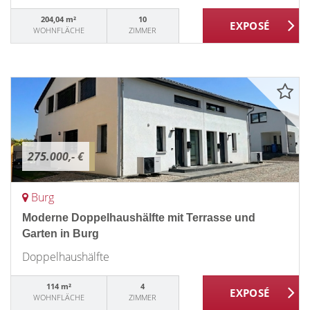
204,04 m²
10
WOHNFLÄCHE
ZIMMER
275.000,- €
Burg
Moderne Doppelhaushälfte mit Terrasse und
Garten in Burg
Doppelhaushälfte
114 m²
4
WOHNFLÄCHE
ZIMMER