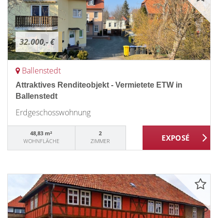
32.000,- €
Ballenstedt
Attraktives Renditeobjekt - Vermietete ETW in
Ballenstedt
Erdgeschosswohnung
48,83 m²
2
WOHNFLÄCHE
ZIMMER