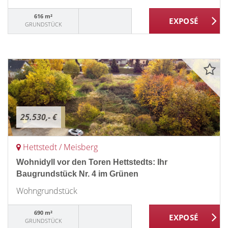
616 m²
GRUNDSTÜCK
25.530,- €
Hettstedt / Meisberg
Wohnidyll vor den Toren Hettstedts: Ihr
Baugrundstück Nr. 4 im Grünen
Wohngrundstück
690 m²
GRUNDSTÜCK