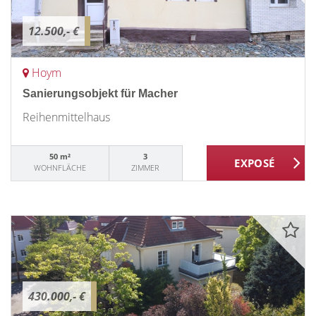
12.500,- €
Hoym
Sanierungsobjekt für Macher
Reihenmittelhaus
50 m²
3
WOHNFLÄCHE
ZIMMER
430.000,- €