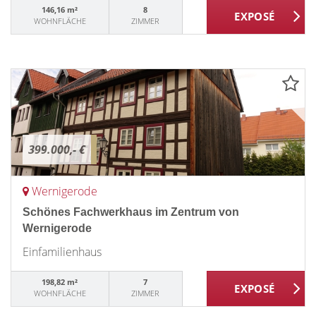
146,16 m²
8
WOHNFLÄCHE
ZIMMER
399.000,- €
Wernigerode
Schönes Fachwerkhaus im Zentrum von
Wernigerode
Einfamilienhaus
198,82 m²
7
WOHNFLÄCHE
ZIMMER