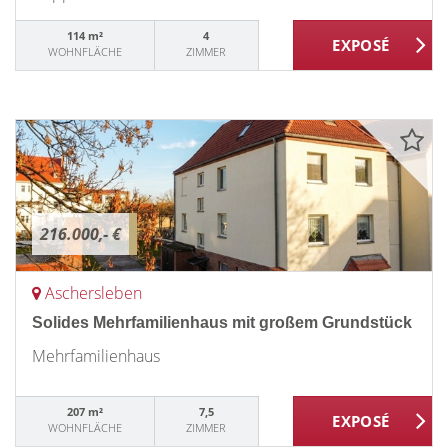
114 m²
4
WOHNFLÄCHE
ZIMMER
216.000,- €
Aschersleben
Solides Mehrfamilienhaus mit großem Grundstück
Mehrfamilienhaus
207 m²
7,5
WOHNFLÄCHE
ZIMMER