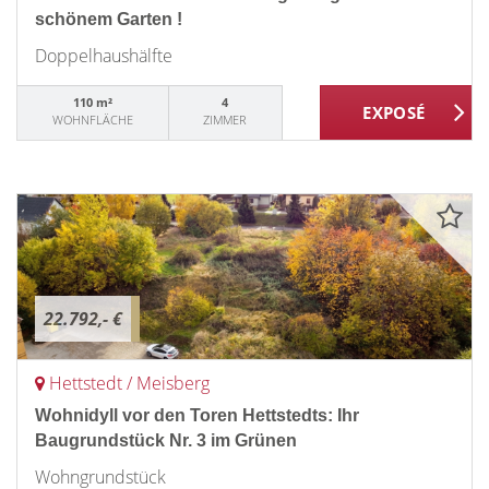
schönem Garten !
Doppelhaushälfte
110 m²
4
WOHNFLÄCHE
ZIMMER
22.792,- €
Hettstedt / Meisberg
Wohnidyll vor den Toren Hettstedts: Ihr
Baugrundstück Nr. 3 im Grünen
Wohngrundstück