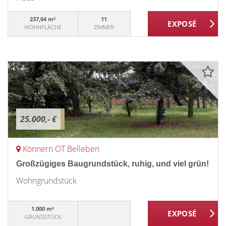
237,04 m²
11
WOHNFLÄCHE
ZIMMER
25.000,- €
Könnern OT Belleben
Großzügiges Baugrundstück, ruhig, und viel grün!
Wohngrundstück
1.000 m²
GRUNDSTÜCK