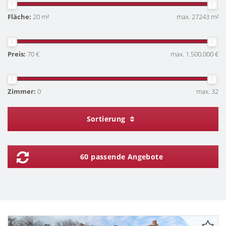
Fläche:
20 m²
max. 27243 m²
Preis:
70 €
max. 1.500.000 €
Zimmer:
0
max. 32
Sortierung
60 passende Angebote