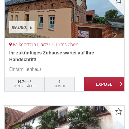
89.000,- €
Falkenstein Harz/ OT Ermsleben
Ihr zukünftiges Zuhause wartet auf Ihre
Handschrift!
Einfamilienhaus
99,74 m²
4
WOHNFLÄCHE
ZIMMER