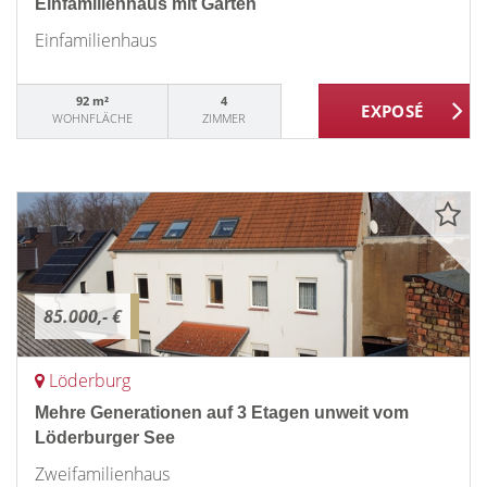
Einfamilienhaus mit Garten
Einfamilienhaus
92 m²
4
WOHNFLÄCHE
ZIMMER
85.000,- €
Löderburg
Mehre Generationen auf 3 Etagen unweit vom
Löderburger See
Zweifamilienhaus