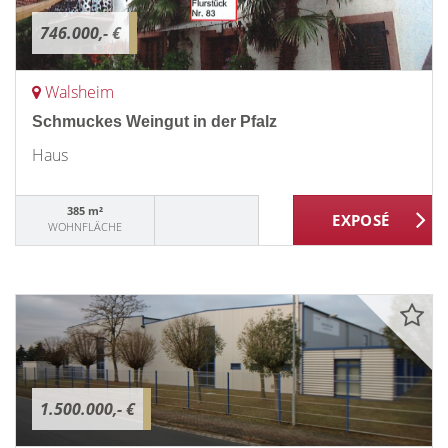
746.000,- €
Walsheim
Schmuckes Weingut in der Pfalz
Haus
385 m²
WOHNFLÄCHE
1.500.000,- €