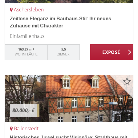
Aschersleben
Zeitlose Eleganz im Bauhaus-Stil: Ihr neues
Zuhause mit Charakter
Einfamilienhaus
163,27 m²
5,5
WOHNFLÄCHE
ZIMMER
80.000,- €
Ballenstedt
Historisches Juwel sucht Visionäre: Stadthaus mit