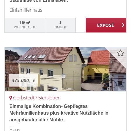
Stadtmitte von Ermsleben.
Einfamilienhaus
119 m²
8
WOHNFLÄCHE
ZIMMER
375.000,- €
Gerbstedt / Siersleben
Einmalige Kombination- Gepflegtes
Mehrfamilienhaus plus kreative Nutzfläche in
ausgebauter alter Mühle.
Haus