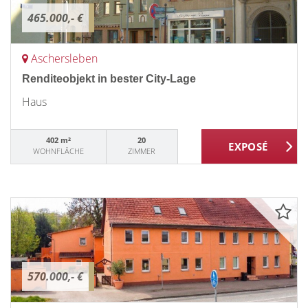
465.000,- €
Aschersleben
Renditeobjekt in bester City-Lage
Haus
402 m²
20
WOHNFLÄCHE
ZIMMER
570.000,- €