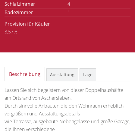
Schlafzimmer
4
Badezimmer
1
Provision für Käufer
3,57%
Beschreibung
Ausstattung
Lage
Lassen Sie sich begeistern von dieser Doppelhaushälfte
am Ortsrand von Aschersleben.
Durch sinnvolle Anbauten die den Wohnraum erheblich
vergrößern und Ausstattungsdetails
wie Terrasse, ausgebaute Nebengelasse und große Garage,
die Ihnen verschiedene