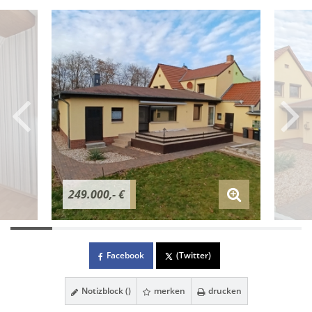
249.000,- €
Facebook
(Twitter)
Notizblock (
)
merken
drucken