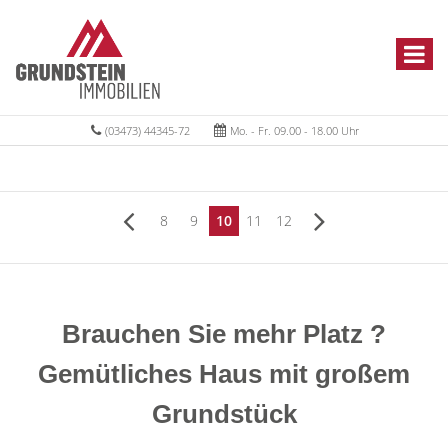
(03473) 44345-72
Mo. - Fr. 09.00 - 18.00 Uhr
8
9
10
11
12
Brauchen Sie mehr Platz ?
Gemütliches Haus mit großem
Grundstück