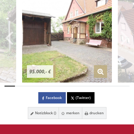
95.000,- €
Facebook
(Twitter)
Notizblock (
)
merken
drucken